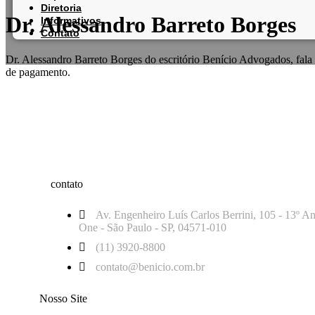
Diretoria
Dr. Alessandro Barreto Borges
Informativos
Contato
Dr. Alessandro Barreto Borges do escritório Benício Advogados, fala s
de pagamento.
contato
Av. Engenheiro Luís Carlos Berrini, 105 - 13º An
One - São Paulo - SP, 04571-010
(11) 3920-8800
contato@benicio.com.br
Nosso Site​