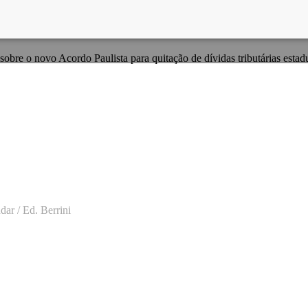
obre o novo Acordo Paulista para quitação de dívidas tributárias estad
dar / Ed. Berrini