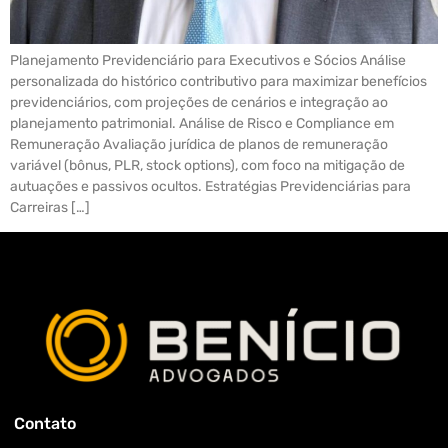
Planejamento Previdenciário para Executivos e Sócios Análise
personalizada do histórico contributivo para maximizar benefícios
previdenciários, com projeções de cenários e integração ao
planejamento patrimonial. Análise de Risco e Compliance em
Remuneração Avaliação jurídica de planos de remuneração
variável (bônus, PLR, stock options), com foco na mitigação de
autuações e passivos ocultos. Estratégias Previdenciárias para
Carreiras […]
Contato